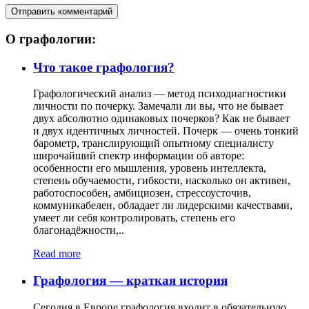
О графологии:
Что такое графология?
Графологический анализ — метод психодиагностики
личности по почерку. Замечали ли вы, что не бывает
двух абсолютно одинаковых почерков? Как не бывает
и двух идентичных личностей. Почерк — очень тонкий
барометр, транслирующий опытному специалисту
широчайший спектр информации об авторе:
особенности его мышления, уровень интеллекта,
степень обучаемости, гибкости, насколько он активен,
работоспособен, амбициозен, стрессоусточив,
коммуникабелен, обладает ли лидерскими качествами,
умеет ли себя контролировать, степень его
благонадёжности,..
Read more
Графология — краткая история
Сегодня в Европе графология входит в обязательную