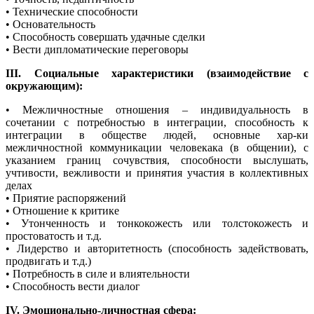
• Технические способности
• Основательность
• Способность совершать удачные сделки
• Вести дипломатические переговоры
III. Социальные характеристики (взаимодействие с
окружающим):
• Межличностные отношения – индивидуальность в
сочетании с потребностью в интеграции, способность к
интеграции в обществе людей, основные хар-ки
межличностной коммуникации человекака (в общении), с
указанием границ сочувствия, способности выслушать,
учтивости, вежливости и принятия участия в коллективных
делах
• Приятие распоряжений
• Отношение к критике
• Утонченность и тонкокожесть или толстокожесть и
простоватость и т.д.
• Лидерство и авторитетность (способность задействовать,
продвигать и т.д.)
• Потребность в силе и влиятельности
• Способность вести диалог
IV. Эмоционально-личностная сфера: