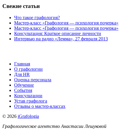
Свежие статьи
Что такое графология?
Мастер-класс «Графология — психология почерка»
Мастер-класс «Графология — психология почерка»
Консультация: Краткое описание личности
Интервью на радио «Лемма», 27 февраля 2013
Главная
О графологии
Для HR
Оценка персонала
Обучение
События
Консультации
Устав графолога
Отзывы о мастер-классах
© 2026
iGrafologia
Графологическое агентство Анастасии Лешуковой