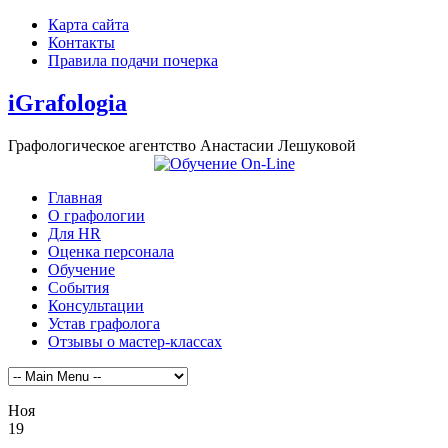
Карта сайта
Контакты
Правила подачи почерка
iGrafologia
Графологическое агентство Анастасии Лешуковой
Главная
О графологии
Для HR
Оценка персонала
Обучение
События
Консультации
Устав графолога
Отзывы о мастер-классах
Ноя
19