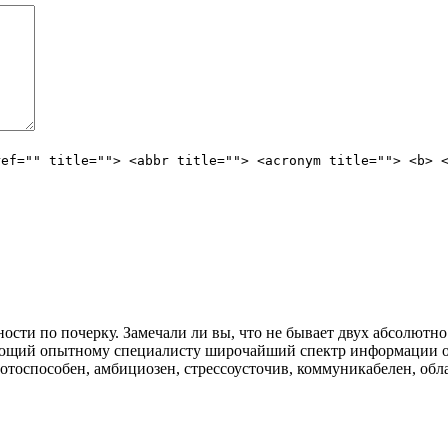
ref="" title=""> <abbr title=""> <acronym title=""> <b> 
сти по почерку. Замечали ли вы, что не бывает двух абсолютн
ющий опытному специалисту широчайший спектр информации об 
ботоспособен, амбициозен, стрессоусточив, коммуникабелен, обл