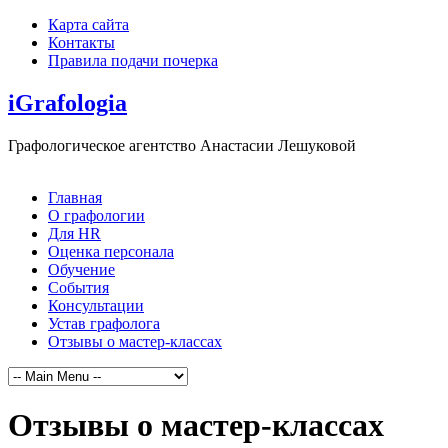
Карта сайта
Контакты
Правила подачи почерка
iGrafologia
Графологическое агентство Анастасии Лешуковой
Главная
О графологии
Для HR
Оценка персонала
Обучение
События
Консультации
Устав графолога
Отзывы о мастер-классах
Отзывы о мастер-классах